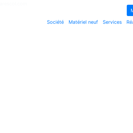
Exigez le contrat AVISEO pour une mai
rescol.com
M
Société
Matériel neuf
Services
Ré