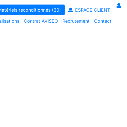
ntenance juste & transparente
atériels reconditionnés (30)
ESPACE CLIENT
alisations
Contrat AVISEO
Recrutement
Contact