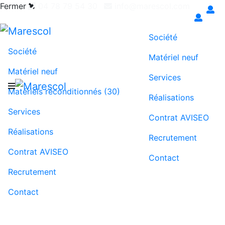
Fermer
04 78 79 54 30
info@marescol.com
Exigez le contrat AVISEO pour une maintenance
juste & transparente
Société
Société
Matériel neuf
Matériel neuf
Services
Matériels reconditionnés (30)
Réalisations
Services
Contrat AVISEO
Réalisations
Recrutement
Contrat AVISEO
Contact
Recrutement
Contact