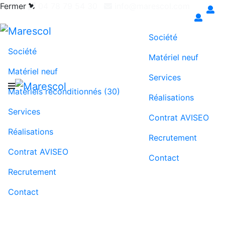
Fermer
04 78 79 54 30
info@marescol.com
Exigez le contrat AVISEO pour une maintenance
juste & transparente
Société
Société
Matériel neuf
Matériel neuf
Services
Matériels reconditionnés (30)
Réalisations
Services
Contrat AVISEO
Réalisations
Recrutement
Contrat AVISEO
Contact
Recrutement
Contact