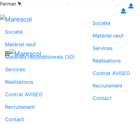
Fermer
04 78 79 54 30
info@marescol.com
Exigez le contrat AVISEO pour une maintenance
juste & transparente
Société
Société
Matériel neuf
Matériel neuf
Services
Matériels reconditionnés (30)
Réalisations
Services
Contrat AVISEO
Réalisations
Recrutement
Contrat AVISEO
Contact
Recrutement
Contact