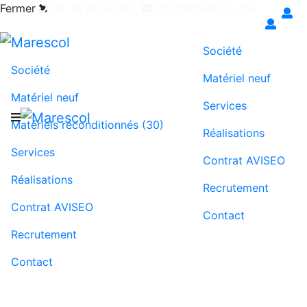
Fermer
04 78 79 54 30
info@marescol.com
Exigez le contrat AVISEO pour une maintenance
juste & transparente
Société
Société
Matériel neuf
Matériel neuf
Services
Matériels reconditionnés (30)
Réalisations
Services
Contrat AVISEO
Réalisations
Recrutement
Contrat AVISEO
Contact
Recrutement
Contact