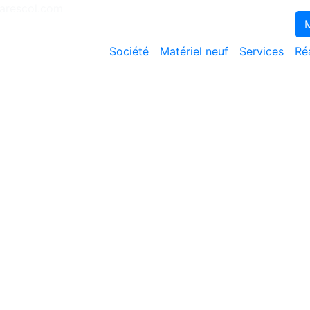
Exigez le contrat AVISEO pour une mai
rescol.com
M
Société
Matériel neuf
Services
Ré