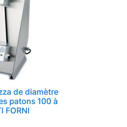
izza de diamètre
es patons 100 à
I FORNI