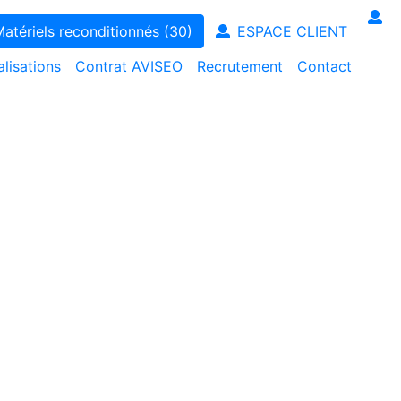
ntenance juste & transparente
atériels reconditionnés (30)
ESPACE CLIENT
alisations
Contrat AVISEO
Recrutement
Contact